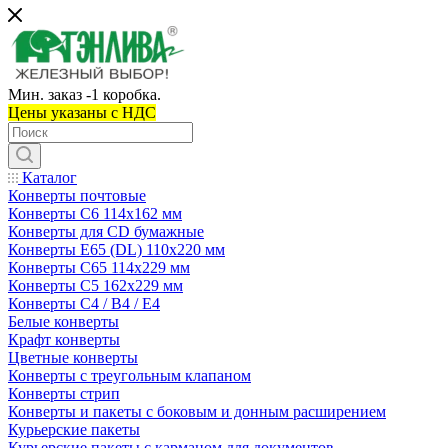
Мин. заказ -1 коробка.
Цены указаны c НДС
Каталог
Конверты почтовые
Конверты С6 114х162 мм
Конверты для CD бумажные
Конверты E65 (DL) 110х220 мм
Конверты С65 114х229 мм
Конверты С5 162х229 мм
Конверты С4 / B4 / E4
Белые конверты
Крафт конверты
Цветные конверты
Конверты с треугольным клапаном
Конверты стрип
Конверты и пакеты с боковым и донным расширением
Курьерские пакеты
Курьерские пакеты с карманом для документов