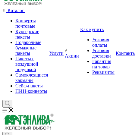
Каталог
Конверты
почтовые
Как купить
Курьерские
пакеты
Условия
Подарочные
оплаты
бумажные
Условия
пакеты
Услуги
Контакт
Акции
доставки
Пакеты с
Гарантия
воздушной
на товар
подушкой
Реквизиты
Самоклеящиеся
карманы
Сейф-пакеты
ПИН-конверты