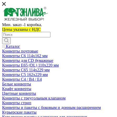
Мин. заказ -1 коробка.
Цены указаны c НДС
Каталог
Конверты почтовые
Конверты С6 114х162 мм
Конверты для CD бумажные
Конверты E65 (DL) 110х220 мм
Конверты С65 114х229 мм
Конверты С5 162х229 мм
Конверты С4 / B4 / E4
Белые конверты
Крафт конверты
Цветные конверты
Конверты с треугольным клапаном
Конверты стрип
Конверты и пакеты с боковым и донным расширением
Курьерские пакеты
Курьерские пакеты с карманом для документов