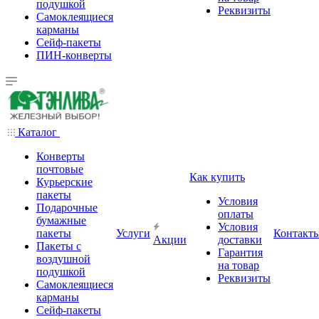
подушкой
Реквизиты
Самоклеящиеся
карманы
Сейф-пакеты
ПИН-конверты
Каталог
Конверты
почтовые
Как купить
Курьерские
пакеты
Условия
Подарочные
оплаты
бумажные
Условия
пакеты
Услуги
Контакт
Акции
доставки
Пакеты с
Гарантия
воздушной
на товар
подушкой
Реквизиты
Самоклеящиеся
карманы
Сейф-пакеты