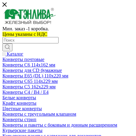
Мин. заказ -1 коробка.
Цены указаны c НДС
Каталог
Конверты почтовые
Конверты С6 114х162 мм
Конверты для CD бумажные
Конверты E65 (DL) 110х220 мм
Конверты С65 114х229 мм
Конверты С5 162х229 мм
Конверты С4 / B4 / E4
Белые конверты
Крафт конверты
Цветные конверты
Конверты с треугольным клапаном
Конверты стрип
Конверты и пакеты с боковым и донным расширением
Курьерские пакеты
Курьерские пакеты с карманом для документов