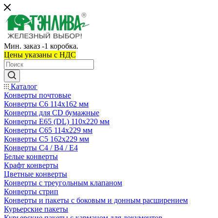
Мин. заказ -1 коробка.
Цены указаны c НДС
Каталог
Конверты почтовые
Конверты С6 114х162 мм
Конверты для CD бумажные
Конверты E65 (DL) 110х220 мм
Конверты С65 114х229 мм
Конверты С5 162х229 мм
Конверты С4 / B4 / E4
Белые конверты
Крафт конверты
Цветные конверты
Конверты с треугольным клапаном
Конверты стрип
Конверты и пакеты с боковым и донным расширением
Курьерские пакеты
Курьерские пакеты с карманом для документов