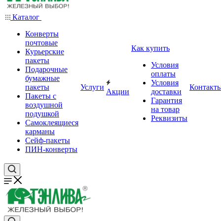
Каталог
Конверты
почтовые
Как купить
Курьерские
пакеты
Условия
Подарочные
оплаты
бумажные
Условия
пакеты
Услуги
Контакт
Акции
доставки
Пакеты с
Гарантия
воздушной
на товар
подушкой
Реквизиты
Самоклеящиеся
карманы
Сейф-пакеты
ПИН-конверты